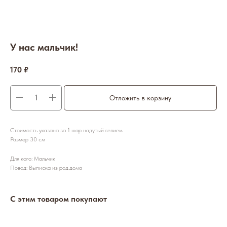
У нас мальчик!
170
₽
Отложить в корзину
Стоимость указана за 1 шар надутый гелием
Размер 30 см
Для кого: Мальчик
Повод: Выписка из род.дома
С этим товаром покупают