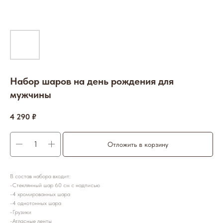
Набор шаров на день рождения для
мужчины
4 290
₽
Отложить в корзину
В состав набора входит:
-Стеклянный шар 60 см с надписью
-4 хромированных шара
-4 однотонных шара
-Грузики
-Атласные ленты