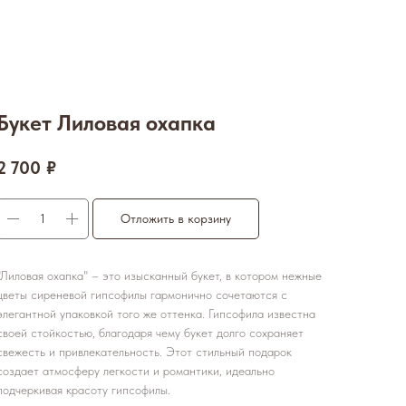
Букет Лиловая охапка
2 700
₽
Отложить в корзину
"Лиловая охапка" – это изысканный букет, в котором нежные
цветы сиреневой гипсофилы гармонично сочетаются с
элегантной упаковкой того же оттенка. Гипсофила известна
своей стойкостью, благодаря чему букет долго сохраняет
свежесть и привлекательность. Этот стильный подарок
создает атмосферу легкости и романтики, идеально
подчеркивая красоту гипсофилы.