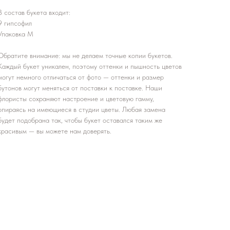
В состав букета входит:
9 гипсофил
Упаковка М
Обратите внимание: мы не делаем точные копии букетов.
Каждый букет уникален, поэтому оттенки и пышность цветов
могут немного отличаться от фото — оттенки и размер
бутонов могут меняться от поставки к поставке. Наши
флористы сохраняют настроение и цветовую гамму,
опираясь на имеющиеся в студии цветы. Любая замена
будет подобрана так, чтобы букет оставался таким же
красивым — вы можете нам доверять.