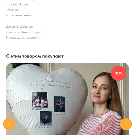
-1 баблс 45 см
-грузики
-атласные ленты
Для кого: Девочка
Для кого: Жена (подруга)
Повод: День рождения
С этим товаром покупают
NEW