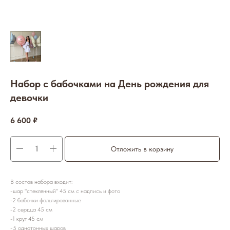
Набор с бабочками на День рождения для
девочки
6 600
₽
Отложить в корзину
В состав набора входит:
-шар "стеклянный" 45 см с надпись и фото
-2 бабочки фольгированные
-2 сердца 45 см
-1 круг 45 см
-5 однотонных шаров