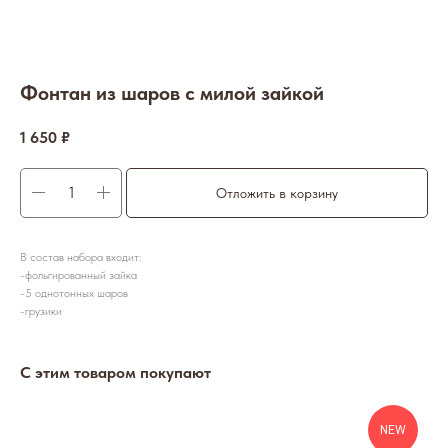
Фонтан из шаров с милой зайкой
1 650
₽
Отложить в корзину
В состав набора входит:
-фольгированный зайка
-5 однотонных шаров
-грузики
С этим товаром покупают
NEW