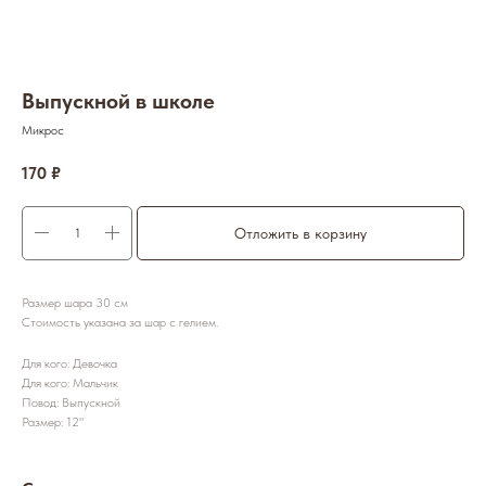
Выпускной в школе
Микрос
170
₽
Отложить в корзину
Размер шара 30 см
Стоимость указана за шар с гелием.
Для кого: Девочка
Для кого: Мальчик
Повод: Выпускной
Размер: 12"