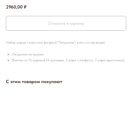
2960,00
₽
Отложить в корзину
Набор шаров с классной фигуркой "Лягушонок", в его состав входят:
Лягушонок на грузике
Фонтан из 10 шариков (4 хромовых, 3 шара с конфетти, 3 шара однотонных)
С этим товаром покупают