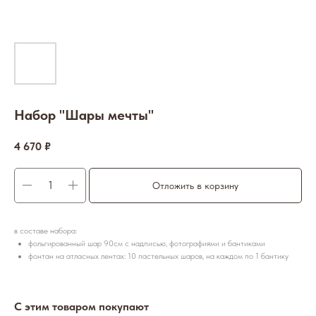
Набор "Шары мечты"
4 670
₽
Отложить в корзину
в составе набора:
фольгированный шар 90см с надписью, фотографиями и бантиками
фонтан на атласных лентах: 10 пастельных шаров, на каждом по 1 бантику
С этим товаром покупают