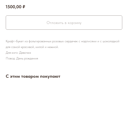
1500,00
₽
Отложить в корзину
Крафт-букет из фольгированных розовых сердечек с надписями и с шоколадкой
для самой красивой, милой и нежной.
Для кого: Девочка
Повод: День рождения
С этим товаром покупают