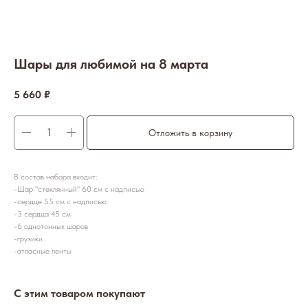
Шары для любимой на 8 марта
5 660
₽
Отложить в корзину
В состав набора входит:
-Шар "стеклянный" 60 см с надписью
-сердце 55 см с надписью
-3 сердца 45 см
-6 однотонных шаров
-грузики
-атласные ленты
С этим товаром покупают